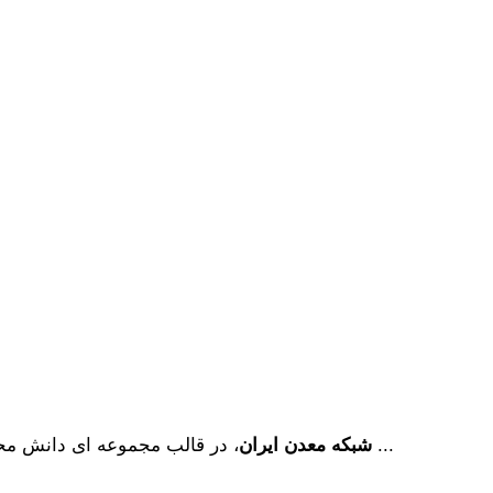
، در قالب مجموعه ای دانش محور، به همت فارغ­ التحصیلان مهندسی معدن دانشگاه ­های تهران ...
شبکه معدن ایران