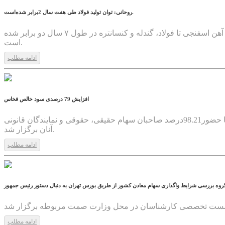
روحانی: توان تولید فولاد طی هفت سال 2برابر شده‌است.
رییس جمهوری پس از افتتاح پروژه‌های ملی و صنعتی استان‌های سیستان و بلوچستان، فارس و اصفهان گفت: توان تولید فولاد کشور از آهن اسفنجی تا فولاد، گندله و کنسانتره در طول ۷ سال دو برابر شده
است.
ادامه مطلب
1399/04/19
افزایش 79 درصدی سود خالص فخاس
مجمع عمومی عادی سالانه «شرکت مجتمع فولاد خراسان (سهامی عام)» با نماد «فخاس» برای سال مالی منتهی به 29 اسفند ماه 1398 با حضور98.21درصد صاحبان سهام حقیقی، حقوقی و نمایندگان قانونی
آنان برگزار شد.
ادامه مطلب
1399/04/16
روه بررسی شرایط واگذاری سهام معادن کشور از طریق بورس تهران به دنبال دستور رئیس جمهور
ادامه مطلب
1399/04/15