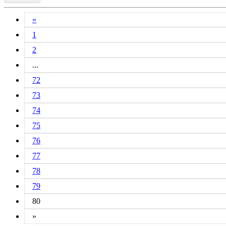
«
1
2
...
72
73
74
75
76
77
78
79
80
»