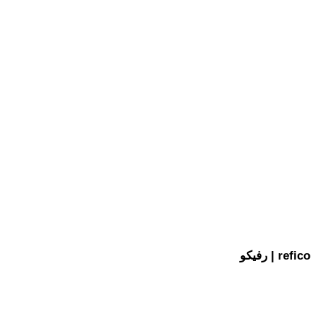
رفیکو | refico