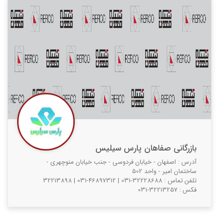
بازرگانی صفاهان پارس سیلیس
آدرس : اصفهان - خیابان فردوسی - جنب خیابان منوچهری -
ساختمان امیر - واحد 502
تلفن تماس :
031-32228688
|
031-46897312
|
32213898
فکس :
031-32213257