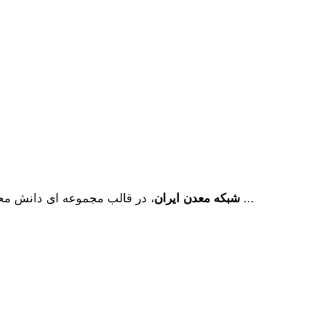
، در قالب مجموعه ای دانش محور، به همت فارغ­ التحصیلان مهندسی معدن دانشگاه ­های تهران ...
شبکه معدن ایران