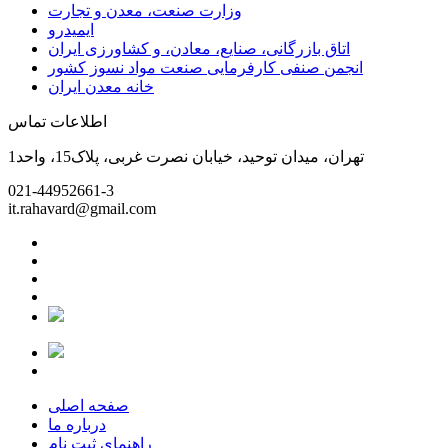
وزارت صنعت، معدن و تجارت
ایمیدرو
اتاق بازرگانی، صنایع، معادن، و کشاورزی ایران
انجمن صنفی کارفرمایی صنعت مواد نسوز کشور
خانه معدن ایران
اطلاعات تماس
تهران، میدان توحید، خیابان نصرت غربی، پلاک15، واحد1
021-44952661-3
it.rahavard@gmail.com
صفحه اصلی
درباره ما
راهنمای ثبت نام