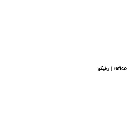
رفیکو | refico