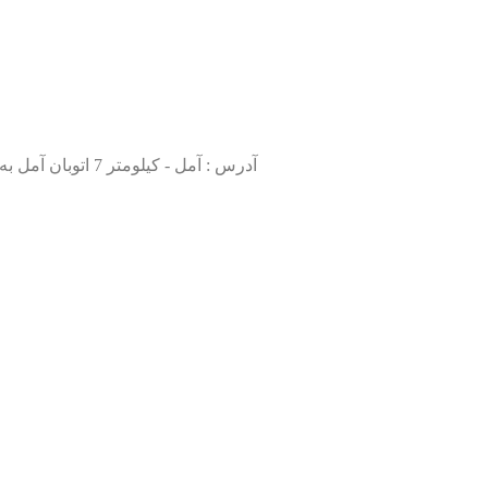
آدرس : آمل - کیلومتر 7 اتوبان آمل به بابل، شهر دابو دشت، روبروی شرکت مهیاب، جنب آمل فولادین