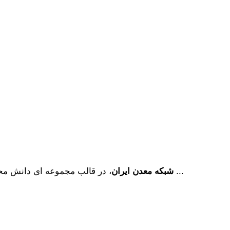
، در قالب مجموعه ای دانش محور، به همت فارغ­ التحصیلان مهندسی معدن دانشگاه ­های تهران ...
شبکه معدن ایران