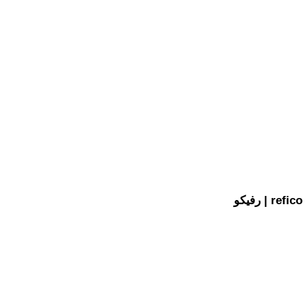
رفیکو | refico