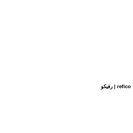
رفیکو | refico