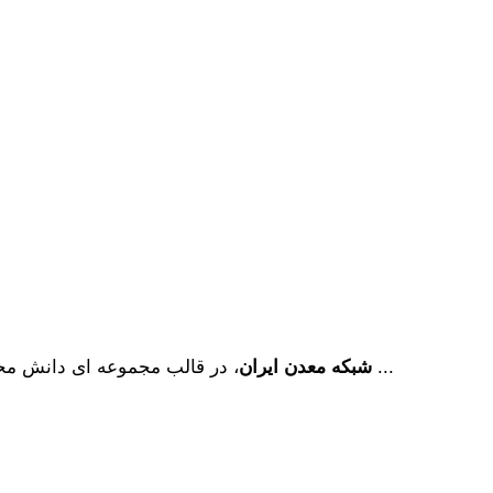
، در قالب مجموعه ای دانش محور، به همت فارغ­ التحصیلان مهندسی معدن دانشگاه ­های تهران ...
شبکه معدن ایران