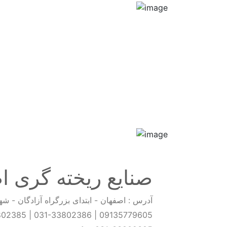
صنایع ریخته گری ا
آدرس : اصفهان - ابتدای بزرگراه آزادگان - شهرک صنعتی 
802385
|
031-33802386
|
09135779605