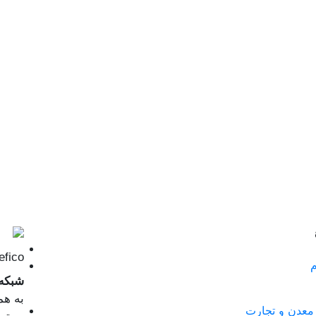
رفیکو | o
م
شبکه 
به هم
معدن و تجارت
تهران ...