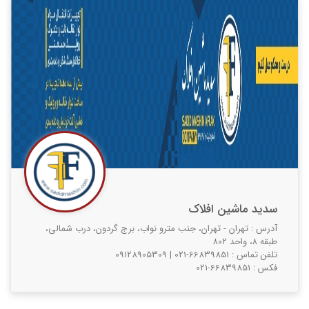
سدید ماشین افلاک
آدرس : تهران - تهران، جنب مترو نواب، برج گردون، درب شمالی،
طبقه ۸، واحد ۸۰۲
تلفن تماس :
021-66839851
|
09128905309
فکس :
021-66839851