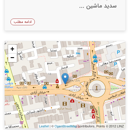
سدید ماشین ...
ادامه مطلب
+
−
Leaflet
| ©
OpenStreetMap
contributors, Points © 2012 LINZ