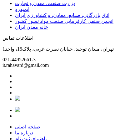
وزارت صنعت، معدن و تجارت
ایمیدرو
اتاق بازرگانی، صنایع، معادن، و کشاورزی ایران
انجمن صنفی کارفرمایی صنعت مواد نسوز کشور
خانه معدن ایران
اطلاعات تماس
تهران، میدان توحید، خیابان نصرت غربی، پلاک15، واحد1
021-44952661-3
it.rahavard@gmail.com
صفحه اصلی
درباره ما
راهنمای ثبت نام