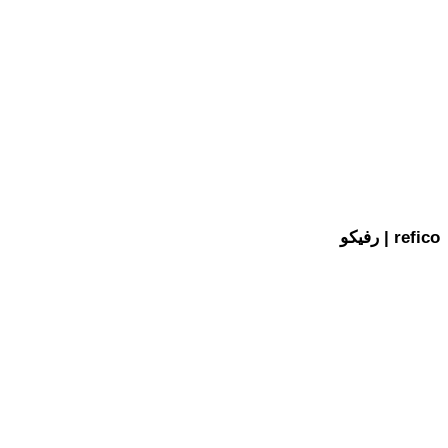
رفیکو | refico