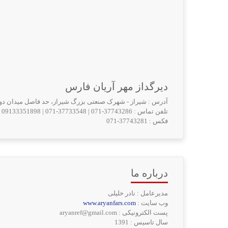
دیرگداز مهر آریان فارس
آدرس : شيراز - شهرک صنعتی بزرگ شیراز، حد فاصل میدان دوم و سوم
تلفن تماس :
071-37743286
|
071-37733548
|
09133351898
فکس :
071-37743281
درباره ما
مدیرعامل : نادر خلیلی
وب سایت :
www.aryanfars.com
پست الکترونیکی : aryanref@gmail.com
سال تاسیس : 1391