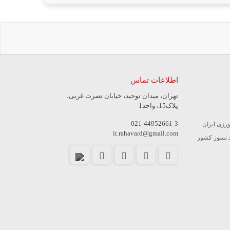
اطلاعات تماس
تهران، میدان توحید، خیابان نصرت غربی،
پلاک15، واحد1
021-44952661-3
ورزی ایران
it.rahavard@gmail.com
 نسوز کشور