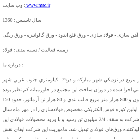
www.msc.ir
وب سایت :
سال تاسیس : 1360
ن سازی - فولاد سازی - ورق قلع اندود - ورق گالوانیزه - ورق رنگی
زمینه فعالیت / دسته بندی : فولاد
درباره ما :
شركت فولاد مباركه اصفهان كه اكنون يكي از بزرگترين واحدهاي صنعتي جمهوري اسلامي ايران است در زميني به مساحت 35 كيلومتر مربع در نزديکي شهر مباركه و در75 كيلومتري جنوب غربي شهر
يافت فعاليت‌هاي ساختماني و فني اجرا شده در دوران ساخت اين مجتمع در خاورميانه كم نظير بوده
است. به عنوان مثال نزديك به 18 ميليون و 700 هزار متر مكعب خاك برداري و بالغ بر يك ميليون و 845 هزار متر مكعب بتن ريزي، يك ميليون و 800 هزار متر مربع قالب بندي و 80 هزار تن آرماتور، حدود 150
 در آن نصب گرديده است. این شرکت اولين كوره قوس الكتريكي مخصوص فولادسازی را در مهر ماه سال
1370 راه اندازي کرد و در 23 دي ماه سال 1371 خطوط توليد اين كارخانه توسط رئيس جمهور وقت افتتاح شد، به تدریج ظرفیت اسمی این شرکت به سقف 2/4 میلیون تن رسید و با ورود محصولات فولادي اين
یدکننده ورق‌های فولادی تبدیل شد. ماموریت این شرکت ایفای نقش