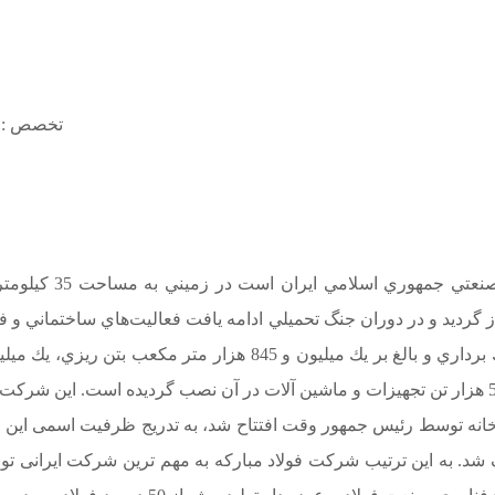
تخصص : آه
ن واقع شده است. عمليات اجرايي اين مجتمع در سال 1360 آغاز گرديد و در دوران جنگ تحميلي ادامه 
هزار تن اسكلت فلزي، يك ميليون متر مربع نصب پوشش و بالغ بر 500 هزار تن تجهيزات و ماشين آلات
شد. به این ترتیب شرکت فولاد مبارکه به مهم ترین شرکت ایرانی تول