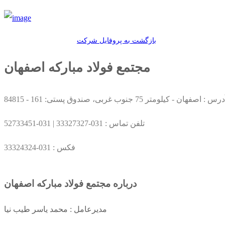
بازگشت به پروفایل شرکت
مجتمع فولاد مبارکه اصفهان
رس : اصفهان - کیلومتر 75 جنوب غربی، صندوق پستی: 161 - 84815
تلفن تماس :
031-33327327
|
031-52733451
فکس :
031-33324324
درباره مجتمع فولاد مبارکه اصفهان
مدیرعامل : محمد یاسر طیب نیا