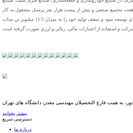
ور و ارتقای سطح فناوری صنعت فولاد و عهده دار تولید بیش از 50 درصد فولاد مورد مصرف در صنایع خودروسازی و قطعه‌سازی، صنایع فلزی سبک، صنایع
ای هفت مجتمع صنعتی و بیش از بیست هزار نفر پرسنل مشغول به کار
می باشد. فولاد مبارکه پس از رسیدن به ظرفیت اسمی برنامه ریزی شده خود اقدام به برنامه ريزي براي افزايش توليد در قالب طرح هاي توسعه نمود و سقف تولید خود را به میزان 11/3 ميليون تن مذاب
بیشتر بخوانید
دسترسی سریع
درباره ما