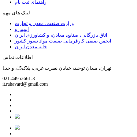
راهنمای ثبت نام
لینک های مهم
وزارت صنعت، معدن و تجارت
ایمیدرو
اتاق بازرگانی، صنایع، معادن، و کشاورزی ایران
انجمن صنفی کارفرمایی صنعت مواد نسوز کشور
خانه معدن ایران
اطلاعات تماس
تهران، میدان توحید، خیابان نصرت غربی، پلاک15، واحد1
021-44952661-3
it.rahavard@gmail.com