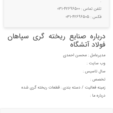
.
تلفن تماس :
031-42696500
فکس :
031-42696505
درباره صنایع ریخته گری سپاهان
فولاد آتشگاه
مدیرعامل : محسن احمدی
وب سایت :
سال تاسیس :
تخصص :
زمینه فعالیت / دسته بندی : قطعات ریخته گری شده
درباره ما :