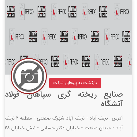
بازگشت به پروفایل شرکت
صنایع ریخته گری سپاهان فولاد
آتشگاه
آدرس : نجف آباد - نجف آباد-شهرک صنعتی - منطقه 2 نجف
آباد - میدان صنعت - خیابان دکتر حسابی - نبش خیابان 28