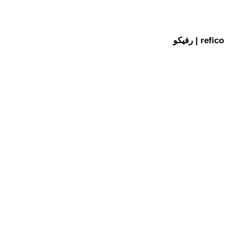
رفیکو | refico