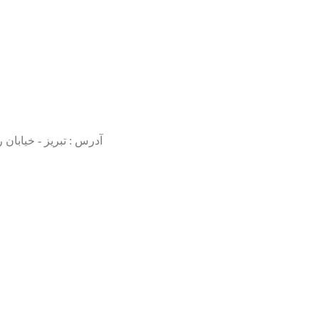
آدرس : تبريز - خیابان را