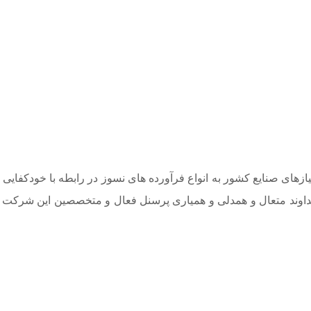
های صنایع کشور به انواع فرآورده های نسوز در رابطه با خودکفایی ا
گردیده و با استعانت از خداوند متعال و همدلی و همیاری پرسنل فعال و متخصصین این