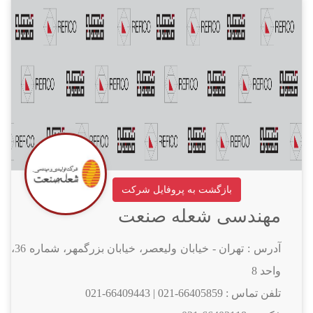
بازگشت به پروفایل شرکت
مهندسی شعله صنعت
آدرس : تهران - خيابان وليعصر، خيابان بزرگمهر، شماره 36،
واحد 8
تلفن تماس :
021-66405859
|
021-66409443