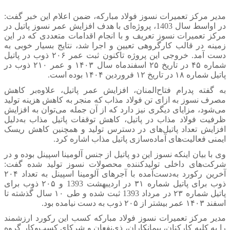
مدیر مرکز تعمیرات نسوز فولاد مبارکه، ضمن اعلام این خبر گفت:
در اواسط سال 1403، پروژه‌ای با هدف افزایش عمر نسوز پاتیل در
مرکز تعمیرات نسوز تعریف و با انجام اقدامات متعددی که در این
زمینه در قالب کارگروهی تعیین و اجرا شد، نتایج بسیار خوبی به
دست آمد. خروجی این پروژه تاکنون ثبت عمر ۲۰۶ ذوب در پاتیل
شماره ۴۵ در تاریخ ۲۵ اسفندماه سال ۱۴۰۳ و عمر ۲۱۰ ذوب در
پاتیل شماره ۱۸ در تاریخ ۱۲ فروردین ۱۴۰۴ بوده است.
به گفته پدرام فتاح‌المنان، افزایش عمر پاتیل، علاوه‌بر کاهش
مصرف نسوز به ازای تن فولاد مذاب که منجر به کاهش هزینه تولید
می‌شود، مزایای دیگری نیز دارد که از آن جمله می‌توان به افزایش
ظرفیت فولاد مذاب در پاتیل، کاهش توقفات پاتیل مذاب به‌دلیل
افزایش تعداد پاتیل‌های در دسترس تولید و همچنین کاهش ریسک
ایمنی فعالیت‌های آماده‌سازی پاتیل مذاب اشاره کرد.
وی با بیان اینکه نسوز این دو پاتیل از جنس آلومینا اسپینل بوده و در
شرکت‌های داخلی تولیدکننده محصولات نسوز تولید شده گفت:
آخرین رکورد به‌دست‌آمده با آجرهای آلومینا اسپینل به تعداد ۲۰۴
ذوب برای پاتیل شماره ۳۱ در اردیبهشت 1393 و ۲۰۵ ذوب برای
پاتیل شماره ۲۳ در مرداد 1393 ثبت شده و طی ۱۰ سال گذشته تا
اسفند ۱۴۰۳ عمر بیشتر از ۲۰۵ ذوب به دست نیامده بود.
مدیر مرکز تعمیرات نسوز فولاد مبارکه کسب این رکورد ارزشمند
را به کلیه کارکنان، پیمانکاران، ذی‌نفعان و شرکای کسب‌وکار گروه