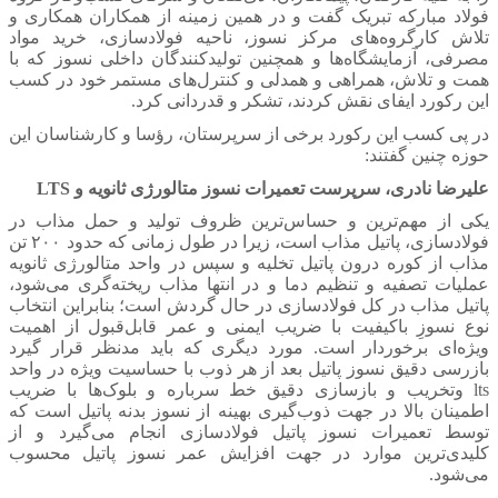
فولاد مبارکه تبریک گفت و در همین زمینه از همکاران همکاری و
تلاش کارگروه‌های مرکز نسوز، ناحیه فولادسازی، خرید مواد
مصرفی، آزمایشگاه‌ها و همچنین تولیدکنندگان داخلی نسوز که با
همت و تلاش، همراهی و همدلی و کنترل‌های مستمر خود در کسب
این رکورد ایفای نقش کردند، تشکر و قدردانی کرد.
در پی کسب این رکورد برخی از سرپرستان، رؤسا و کارشناسان این
حوزه چنین گفتند:
علیرضا نادری، سرپرست تعمیرات نسوز متالورژی ثانویه و LTS
یکی از مهم‌ترین و حساس‌ترین ظروف تولید و حمل مذاب در
فولادسازی، پاتیل مذاب است، زیرا در طول زمانی که حدود ۲۰۰ تن
مذاب از کوره درون پاتیل تخلیه و سپس در واحد متالورژی ثانویه
عملیات تصفیه و تنظیم دما و در انتها مذاب ریخته‌گری می‌شود،
پاتیل مذاب در کل فولادسازی در حال گردش است؛ بنابراین انتخاب
نوع نسوزِ باکیفیت با ضریب ایمنی و عمر قابل‌قبول از اهمیت
ویژه‌ای برخوردار است. مورد دیگری که باید مدنظر قرار گیرد
بازرسی دقیق نسوز پاتیل بعد از هر ذوب با حساسیت ویژه در واحد
lts وتخریب و بازسازی دقیق خط سرباره و بلوک‌ها با ضریب
اطمینان بالا در جهت ذوب‌گیری بهینه از نسوز بدنه پاتیل است که
توسط تعمیرات نسوز پاتیل فولادسازی انجام می‌گیرد و از
کلیدی‌ترین موارد در جهت افزایش عمر نسوز پاتیل محسوب
می‌شود.