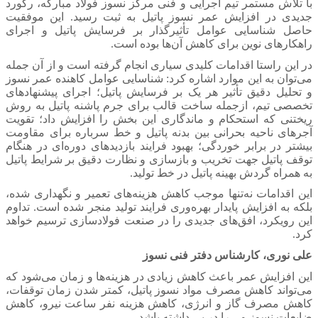
با تلاش مستمر تیم اجرایی و فنی مرکز نسوز فولاد مبارکه، رکورد
جدیدی در افزایش عمر نسوز پاتیل به ثبت رسید. این موفقیت
حاصل شناسایی عوامل تأثیرگذار بر فرسایش پاتیل و اجرای
راهکارهای نوین برای کاهش آن‌ها بوده است.
در این راستا اقدامات کلیدی سیاری انجام گرفته است و از آن جمله
می‌توان به این موارد اشاره کرد: شناسایی عوامل کاهنده عمر نسوز
و تحلیل دقیق تأثیر هر یک بر فرسایش پاتیل؛ اجرای پیشنهادهای
تخصصی تیم، ازجمله ساخت قالب برای جرم پاشنه پاتیل به روش
ریختنی که استحکام و ماندگاری این بخش را افزایش داد؛ تقویت
آجرهای ناحیه بحرانی بین بدنه پاتیل و خط سرباره برای مقاومت
بیشتر در برابر خوردگی؛ بهبود فرایند بازدیدهای دوره‌ای در هنگام
توقف پاتیل جهت تخریب و بازسازی و نظارت دقیق بر شرایط پاتیل
به همراه گردش بهینه پاتیل در خط تولید.
این اقدامات نه‌تنها موجب کاهش هزینه‌های تعمیر و نگهداری شده،
بلکه به افزایش پایدار بهره‌وری فرایند تولید منجر شده است. تداوم
این رویکرد، افق‌های جدیدی را در صنعت فولادسازی ترسیم خواهد
کرد.
علی نوری، کارشناس دفتر فنی نسوز
این افزایش عمر باعث کاهش زیادی در هزینه‌ها و زمان می‌شود که
می‌تواند کاهش مصرف مواد نسوز پاتیل، کمتر شدن زمان توقفات،
کاهش مصرف گاز و انرژی، کاهش هزینه نفر ساعت نیرو، کاهش
ضایعات نسوز و... را در پی داشته باشد.