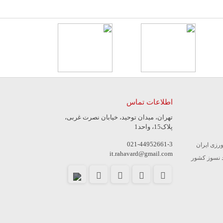
اطلاعات تماس
تهران، میدان توحید، خیابان نصرت غربی،
پلاک15، واحد1
021-44952661-3
ورزی ایران
it.rahavard@gmail.com
 نسوز کشور