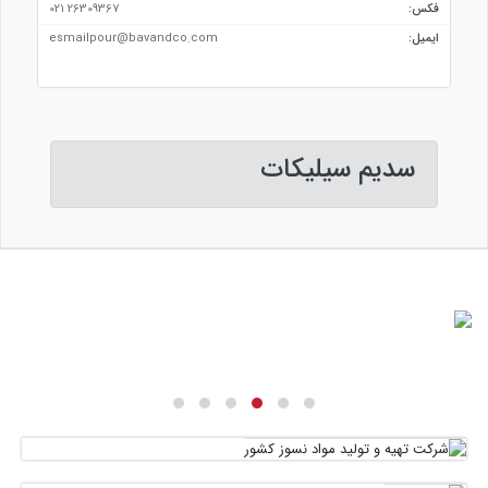
فکس:
26309367 021
ایمیل:
esmailpour@bavandco.com
سديم سيليكات