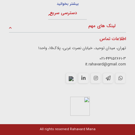
بیشتر بخوانید
دسترسی سریع
لینک های مهم
اطلاعات تماس
تهران، میدان توحید، خیابان نصرت غربی، پلاک15، واحد1
021-44952661-3
it.rahavard@gmail.com
All rights reserved Rahavard Mana