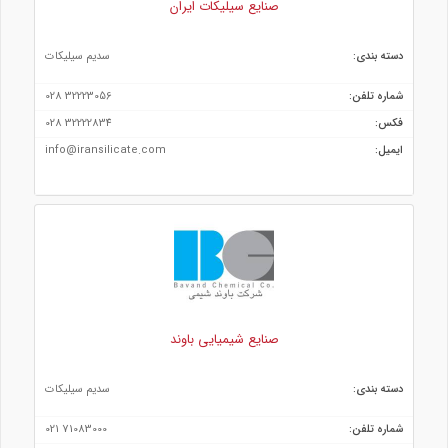
صنایع سیلیکات ایران
دسته بندی:
سديم سيليكات
شماره تلفن:
32223056 028
فکس:
32222834 028
ایمیل:
info@iransilicate.com
صنایع شیمیایی باوند
دسته بندی:
سديم سيليكات
شماره تلفن:
71083000 021