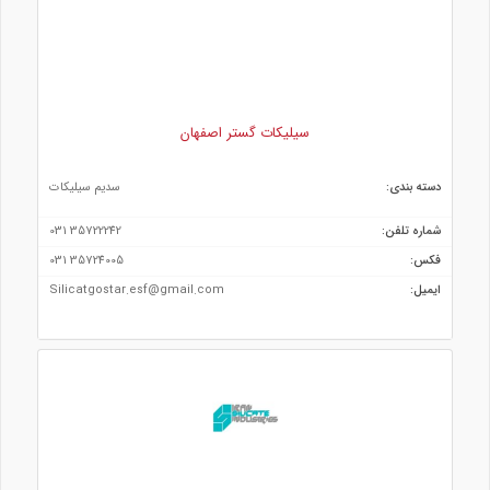
سیلیکات گستر اصفهان
دسته بندی:
سديم سيليكات
شماره تلفن:
35722242 031
فکس:
35724005 031
ایمیل:
Silicatgostar.esf@gmail.com