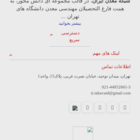
شبکه معدن ایران
، در قالب مجموعه ای دانش محور، به
همت فارغ­ التحصیلان مهندسی معدن دانشگاه ­های
تهران ...
بیشتر بخوانید
دسترسی
سریع
لینک های مهم
اطلاعات تماس
تهران، میدان توحید، خیابان نصرت غربی، پلاک15، واحد1
021-44952661-3
it.rahavard@gmail.com