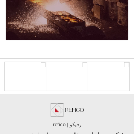
رفیکو | refico