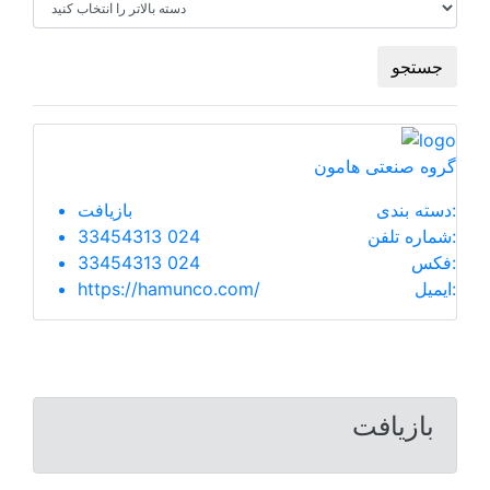
جستجو
گروه صنعتی هامون
دسته بندی:
بازیافت
شماره تلفن:
33454313 024
فکس:
33454313 024
ایمیل:
https://hamunco.com/
بازیافت