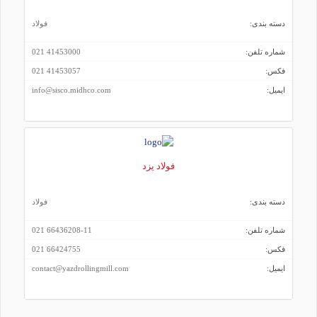
دسته بندی:
فولاد
شماره تلفن:
41453000 021
فکس:
41453057 021
ایمیل:
info@sisco.midhco.com
فولاد یزد
دسته بندی:
فولاد
شماره تلفن:
66436208-11 021
فکس:
66424755 021
ایمیل:
contact@yazdrollingmill.com