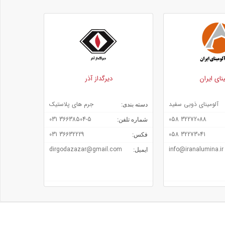
دیرگداز آذر
فرآورده های نسوز راه
 سفید
جرم های پلاستیک
آجرهای دی
دسته بندی:
دسته بندی:
4 021
36638504-5 031
3
شماره تلفن:
شماره تلفن:
021
36632229 031
3
فکس:
فکس:
sanat.com
dirgodazazar@gmail.com
info@
ایمیل:
ایمیل: