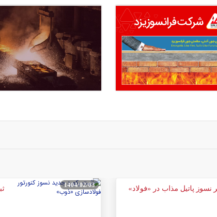
1404/02/03
سوز پاتیل مذاب در «فولاد»
ثب