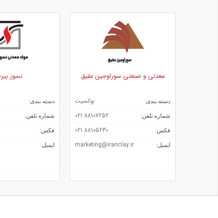
گالاكسيت
منیزیت زینتری و ذوبی
منيزيا-كروميت كوكلينكر (ذوبى و زينترى)
مولايت
نیتریدها
هرسينيت
معدنی و صنعتی سوراوجین عقیق
نسوز بیرجند
بوکسیت
منیزیت
دسته بندی:
دسته بندی:
88713360 021
88107252 021
شماره تلفن:
شماره تلفن:
88712562 021
88105230 021
فکس:
فکس:
info@irrep.com
marketing@iranclay.ir
ایمیل:
ایمیل: