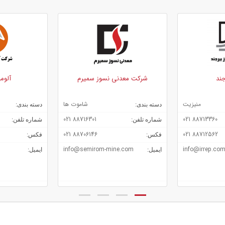
شرکت معدنی نسوز سمیرم
آلومینای ایران
شاموت ها
آلومینای ذوبی
دسته بندی:
دسته بندی:
2272088 058
88716301 021
شماره تلفن:
شماره تلفن:
2273041 058
88706146 021
فکس:
فکس:
iranalumina.ir
info@semirom-mine.com
ایمیل:
ایمیل: